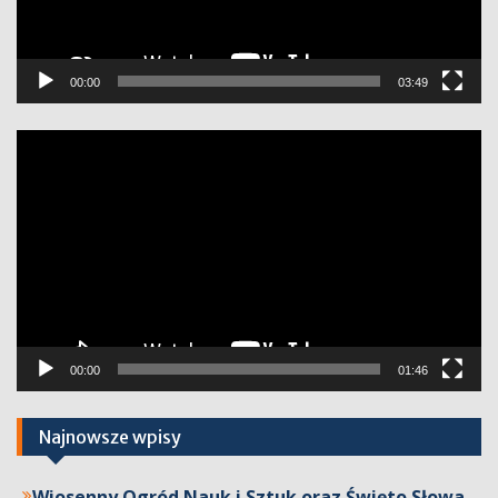
00:00
03:49
Odtwarzacz
video
00:00
01:46
Najnowsze wpisy
Wiosenny Ogród Nauk i Sztuk oraz Święto Słowa