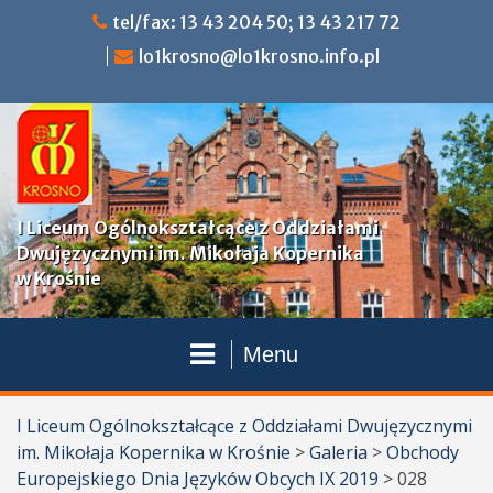
Przejdź
tel/fax: 13 43 204 50; 13 43 217 72
do
lo1krosno@lo1krosno.info.pl
treści
I Liceum Ogólnokształcące z Oddziałami
Dwujęzycznymi im. Mikołaja Kopernika
w Krośnie
Menu
I Liceum Ogólnokształcące z Oddziałami Dwujęzycznymi
im. Mikołaja Kopernika w Krośnie
>
Galeria
>
Obchody
Europejskiego Dnia Języków Obcych IX 2019
>
028