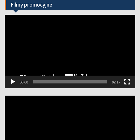
Filmy promocyjne
Odtwarzacz
video
00:00
02:17
Odtwarzacz
video