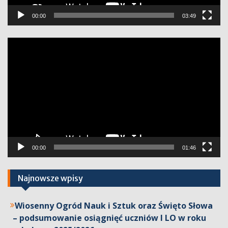
00:00
03:49
Odtwarzacz
video
00:00
01:46
Najnowsze wpisy
Wiosenny Ogród Nauk i Sztuk oraz Święto Słowa
– podsumowanie osiągnięć uczniów I LO w roku