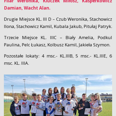
Filar Weronika, Kluczek Miłosz, Kasperkowicz
Damian, Wacht Alan.
Drugie Miejsce KL. III D – Czub Weronika, Stachowicz
Ilona, Stachowicz Kamil, Kubala Jakub, Pitułaj Patryk.
Trzecie Miejsce KL. IIIC – Biały Amelia, Podkul
Paulina, Pelc Łukasz, Kolbusz Kamil, Jakieła Szymon.
Pozostałe lokaty: 4 msc.- KL.IIIB, 5 msc.- KL.IIIE, 6
msc. KL. IIIA.