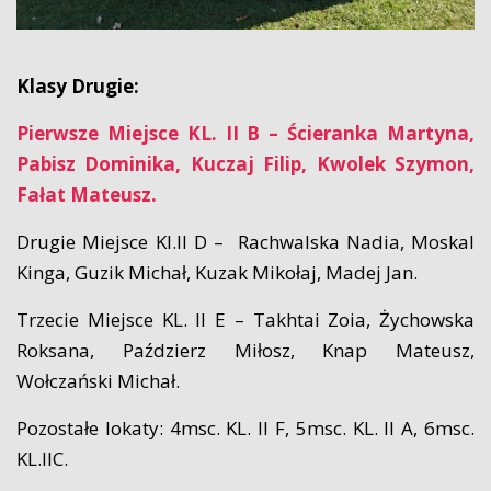
Klasy Drugie:
Pierwsze Miejsce KL. II B – Ścieranka Martyna,
Pabisz Dominika, Kuczaj Filip, Kwolek Szymon,
Fałat Mateusz.
Drugie Miejsce Kl.II D – Rachwalska Nadia, Moskal
Kinga, Guzik Michał, Kuzak Mikołaj, Madej Jan.
Trzecie Miejsce KL. II E – Takhtai Zoia, Żychowska
Roksana, Paździerz Miłosz, Knap Mateusz,
Wołczański Michał.
Pozostałe lokaty: 4msc. KL. II F, 5msc. KL. II A, 6msc.
KL.IIC.