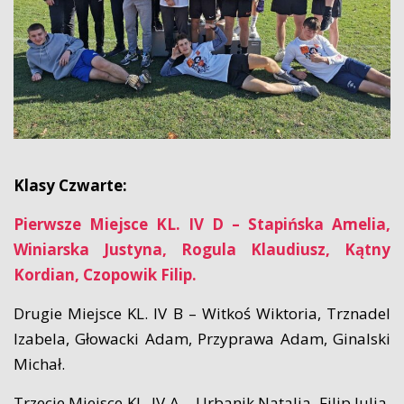
Klasy Czwarte:
Pierwsze Miejsce KL. IV D – Stapińska Amelia,
Winiarska Justyna, Rogula Klaudiusz, Kątny
Kordian, Czopowik Filip.
Drugie Miejsce KL. IV B – Witkoś Wiktoria, Trznadel
Izabela, Głowacki Adam, Przyprawa Adam, Ginalski
Michał.
Trzecie Miejsce KL. IV A – Urbanik Natalia, Filip Julia,