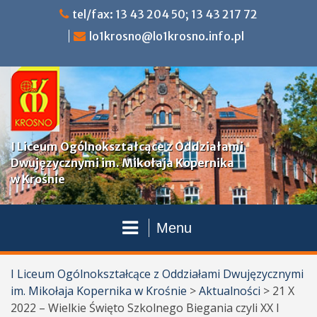
Przejdź
tel/fax: 13 43 204 50; 13 43 217 72
do
lo1krosno@lo1krosno.info.pl
treści
I Liceum Ogólnokształcące z Oddziałami
Dwujęzycznymi im. Mikołaja Kopernika
w Krośnie
Menu
I Liceum Ogólnokształcące z Oddziałami Dwujęzycznymi
im. Mikołaja Kopernika w Krośnie
>
Aktualności
>
21 X
2022 – Wielkie Święto Szkolnego Biegania czyli XX I