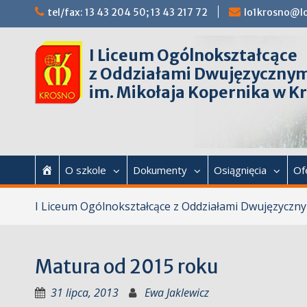
Przejdź
tel/fax: 13 43 204 50; 13 43 217 72
lo1krosno@lo
do
treści
I Liceum Ogólnokształcące
z Oddziałami Dwujęzyczny
im. Mikołaja Kopernika w K
home
O szkole
Dokumenty
Osiągnięcia
Of
I Liceum Ogólnokształcące z Oddziałami Dwujęzyczny
Matura od 2015 roku
31 lipca, 2013
Ewa Jaklewicz