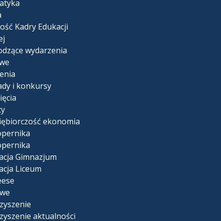
atyka
a
ość Kadry Edukacji
ej
dzące wydarzenia
we
enia
ady i konkursy
ięcia
ty
iębiorczość ekonomia
opernika
opernika
acja Gimnazjum
acja Liceum
eese
owe
zyszenie
zyszenie aktualności