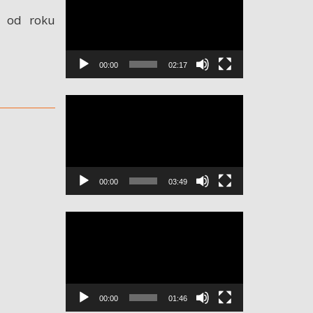
video
m od roku
00:00
02:17
Odtwarzacz
video
00:00
03:49
Odtwarzacz
video
00:00
01:46