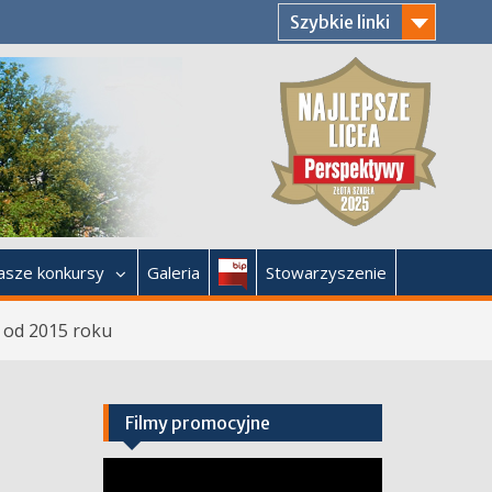
Szybkie linki
Bip
asze konkursy
Galeria
Stowarzyszenie
 od 2015 roku
Filmy promocyjne
Odtwarzacz