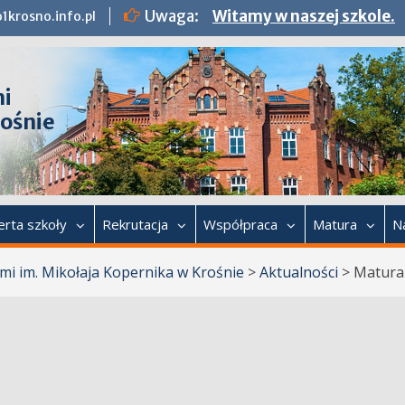
Uwaga:
Witamy w naszej szkole.
1krosno.info.pl
mi
rośnie
erta szkoły
Rekrutacja
Współpraca
Matura
N
mi im. Mikołaja Kopernika w Krośnie
>
Aktualności
>
Matura