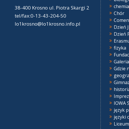
chemia
38-400 Krosno ul. Piotra Skargi 2
Chór
tel/fax:0-13-43-204-50
Comen
lo1krosno@lo1krosno.info.pl
Dzień 
Dzień 
Erasm
fizyka
Fundac
Galeria
Gdzie 
geogra
Gimna
histori
Imprez
IOWA S
język p
języki 
Liceum