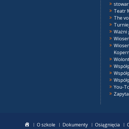
stowar
Teatr 
The vo
Turnie
Ważni 
Wiose
Wiosen
Kopern
Wolont
Współp
Współp
Współp
You-To
Zapyta
home
O szkole
Dokumenty
Osiągnięcia