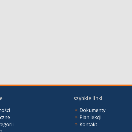
e
szybkie linki
ności
Dokumenty
yczne
Plan lekcji
tegorii
Kontakt
ia