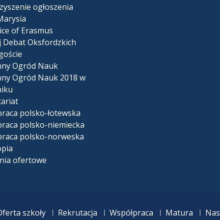
zyszenie ogłoszenia
Marysia
ice of Erasmus
j Debat Oksfordzkich
goście
nny Ogród Nauk
ny Ogród Nauk 2018 w
iku
ariat
raca polsko-łotewska
raca polsko-niemiecka
raca polsko-norweska
pia
nia ofertowe
Oferta szkoły
Rekrutacja
Współpraca
Matura
Nas