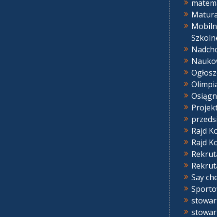
matem
Matur
Mobiln
Szkoln
Nadcho
Nauko
Ogłosz
Olimpi
Osiągn
Projek
przeds
Rajd K
Rajd K
Rekrut
Rekrut
Say ch
Sport
stowar
stowar