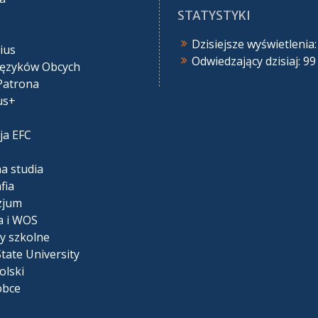
STATYSTYKI
Dzisiejsze wyświetlenia
ius
Odwiedzający dzisiaj:
99
Języków Obcych
Patrona
us+
ja EFC
na studia
fia
zjum
a i WOS
y szkolne
tate University
olski
obce