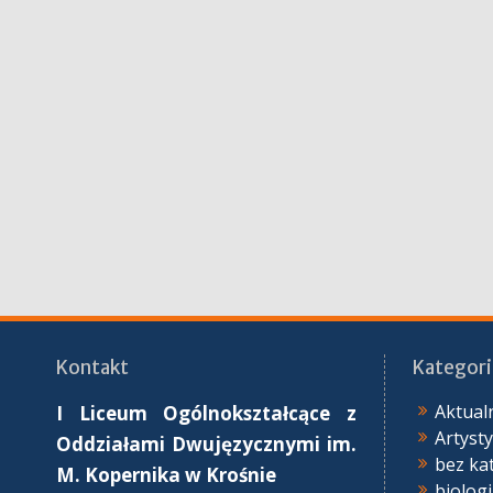
Kontakt
Kategori
Aktual
I Liceum Ogólnokształcące z
Artyst
Oddziałami Dwujęzycznymi im.
bez ka
M. Kopernika
w Krośnie
biolog