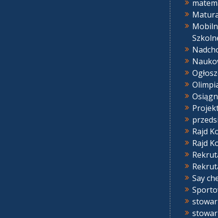
matem
Matur
Mobiln
Szkoln
Nadcho
Nauko
Ogłosz
Olimpi
Osiągn
Projek
przeds
Rajd K
Rajd K
Rekrut
Rekrut
Say ch
Sport
stowar
stowar