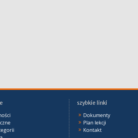
e
szybkie linki
ności
Dokumenty
yczne
Plan lekcji
tegorii
Kontakt
ia