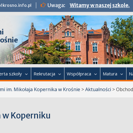
Uwaga:
Witamy w naszej szkole.
1krosno.info.pl
mi
rośnie
erta szkoły
Rekrutacja
Współpraca
Matura
N
mi im. Mikołaja Kopernika w Krośnie
>
Aktualności
>
Obchod
 w Koperniku