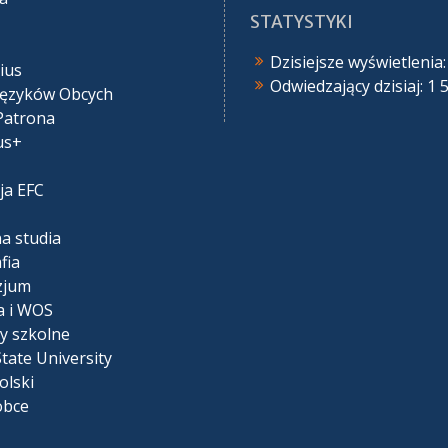
STATYSTYKI
Dzisiejsze wyświetlenia
ius
Odwiedzający dzisiaj:
1 
Języków Obcych
Patrona
us+
ja EFC
na studia
fia
zjum
a i WOS
y szkolne
tate University
olski
obce