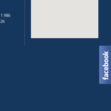
:
1 986
526