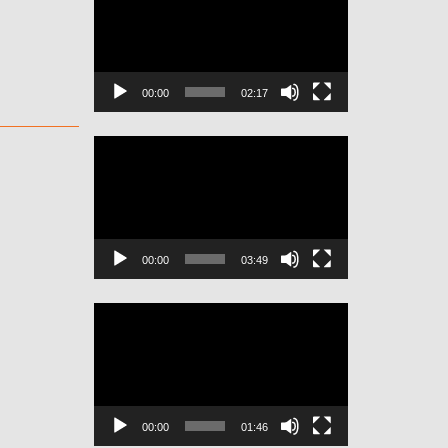
video
00:00
02:17
Odtwarzacz
video
00:00
03:49
Odtwarzacz
video
00:00
01:46