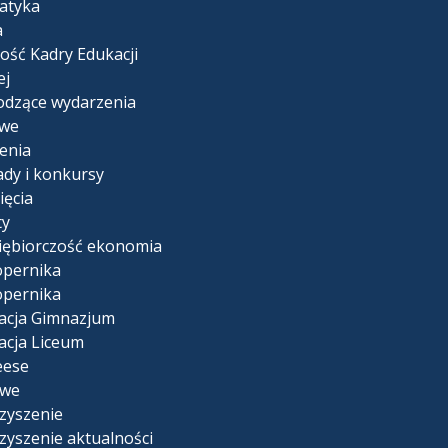
atyka
a
ość Kadry Edukacji
ej
dzące wydarzenia
we
enia
ady i konkursy
ięcia
ty
iębiorczość ekonomia
opernika
opernika
acja Gimnazjum
acja Liceum
eese
owe
zyszenie
zyszenie aktualności