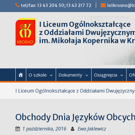
Przejdź
tel/fax: 13 43 204 50; 13 43 217 72
lo1krosno@lo
do
treści
I Liceum Ogólnokształcące
z Oddziałami Dwujęzyczny
im. Mikołaja Kopernika w K
home
O szkole
Dokumenty
Osiągnięcia
Of
I Liceum Ogólnokształcące z Oddziałami Dwujęzyczny
Obchody Dnia Języków Obcych
1 października, 2016
Ewa Jaklewicz