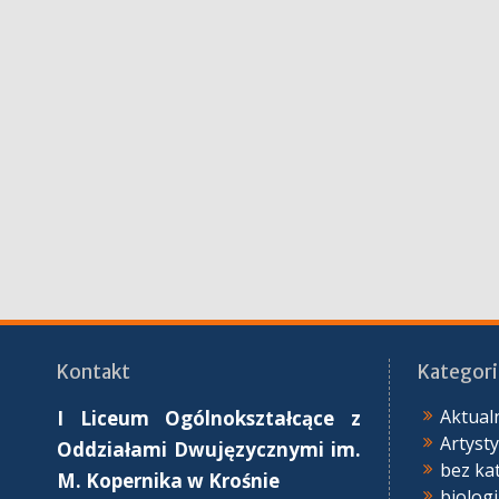
Kontakt
Kategori
Aktual
I Liceum Ogólnokształcące z
Artyst
Oddziałami Dwujęzycznymi im.
bez ka
M. Kopernika
w Krośnie
biolog