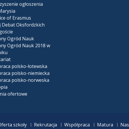
zyszenie ogłoszenia
Marysia
ice of Erasmus
j Debat Oksfordzkich
goście
nny Ogród Nauk
ny Ogród Nauk 2018 w
iku
ariat
raca polsko-łotewska
raca polsko-niemiecka
raca polsko-norweska
pia
nia ofertowe
Oferta szkoły
Rekrutacja
Współpraca
Matura
Nas