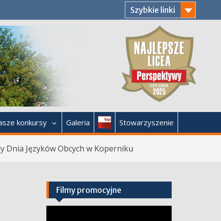
Szybkie linki
Bip
asze konkursy
Galeria
Stowarzyszenie
y Dnia Języków Obcych w Koperniku
Filmy promocyjne
Odtwarzacz