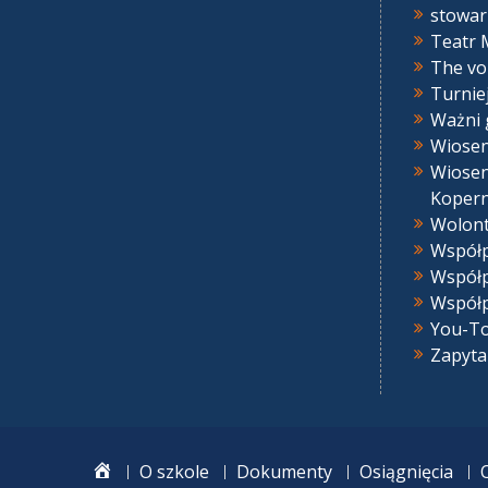
stowar
Teatr 
The vo
Turnie
Ważni 
Wiose
Wiosen
Kopern
Wolont
Współp
Współp
Współp
You-To
Zapyta
home
O szkole
Dokumenty
Osiągnięcia