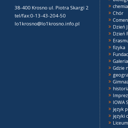
chemia
38-400 Krosno ul. Piotra Skargi 2
Chór
tel/fax:0-13-43-204-50
Comen
lo1krosno@lo1krosno.info.pl
Dzień 
Dzień 
Erasm
fizyka
Fundac
Galeria
Gdzie 
geogra
Gimna
histori
Imprez
IOWA S
język p
języki 
Liceum